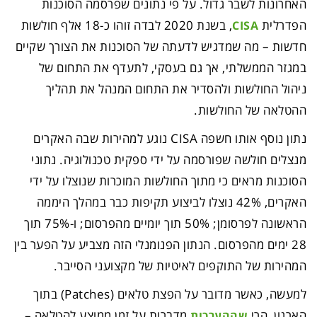
האחרונות לשבר גדול. על פי נתונים שפרסמה הסוכנות
הפדרלית
, בשנת 2020 לבדה זוהו כ-18 אלף חולשות
CISA
חדשות – מה שמדגיש לדעתה של הסוכנות את הצורך שקיים
במגזר הממשלתי, אך גם בעסקי, לתעדף את התחום של
ניהול החולשות ולהסדיר את התחום המנהל את תהליך
ההטלאה של החולשות.
נתון נוסף אותו חשפה CISA נוגע למהירות שבה האקרים
מנצלים חולשה שפורסמה על ידי ספקית טכנולוגיה. נתוני
הסוכנות מראים כי מתוך החולשות המוכרות שנוצלו על ידי
האקרים, 42% נוצלו לביצוע תקיפות כבר במהלך היממה
הראשונה לפרסומן; 50% תוך יומיים מהפרסום; ו-75% תוך
28 ימים מהפרסום. הנתון הפנומנלי הזה מצביע על הפער בין
המהירות של התוקפים לאיטיות של מקצועני הסייבר.
למעשה, כאשר מדובר על הפצת טלאים (Patches) בתוך
הארגון, הרי
מדברות על זמן ממוצע להטלאה –
שההערכות