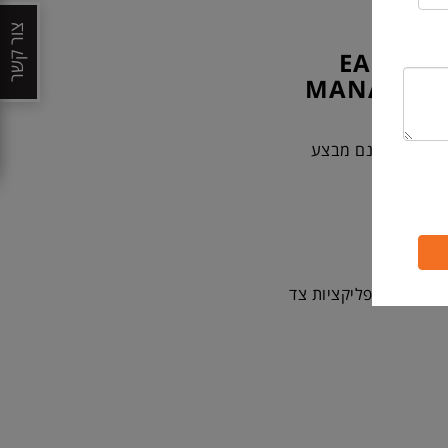
צור קשר
EASILY 
MANAGER 
כידוע למרבית מנהלי ה-IT, שהארגון בו הם עובדים מושקע ב-SCCM וב-Intune של Microsoft, הכלי אמנם מבצע
י, נכון?
י של ה-SCCM המאפשר הפצה למגוון רחב של אפליקציות צד