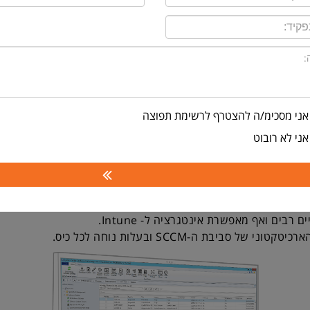
Patch for MEM (SCCM)
PATCH THIRD‑PARTY APPS FROM TH
AND INTUNE CONSOLES WITH NO A
INFRASTRUCTURE OR TRAINING
אני מסכימ/ה להצטרף לרשימת תפוצה
ה והשרתים בארגון.
ן מקבל מהמוצר יותר מכלים ידניים בסיסיים לעדכון תוכנות צד שליש
אני לא רובוט
עות מאפליקציות צד שלישי - תיקון (patching) הוא הכרחי.
קביעת פגישה
Ivanti Patch for MEM הוא תוסף למבנה הקונפיגורביל
 רבים ואף מאפשרת אינטגרציה ל- Intune.
ל סביבת ה-SCCM ובעלות נוחה לכל כיס.