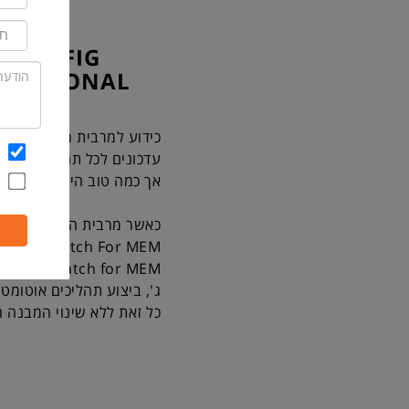
E CONFIG
DDITIONAL
עדכונים לכל תחנות העבוד
אך כמה טוב היה אם היה נית
כאשר מרבית הפגיעות המדווחות מגי
Ivanti Patch For MEM מביא את הבשורה!
ג', ביצוע תהליכים אוטומטיים
כל זאת ללא שינוי המבנה הארכיטקטוני ש