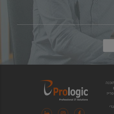
וכנה
ם
רייז
וגרי