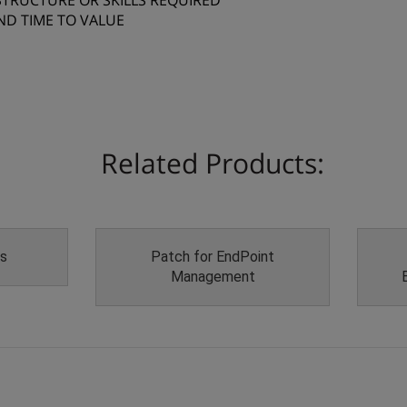
STRUCTURE OR SKILLS REQUIRED
ND TIME TO VALUE
Related Products:
ls
Patch for EndPoint
Management