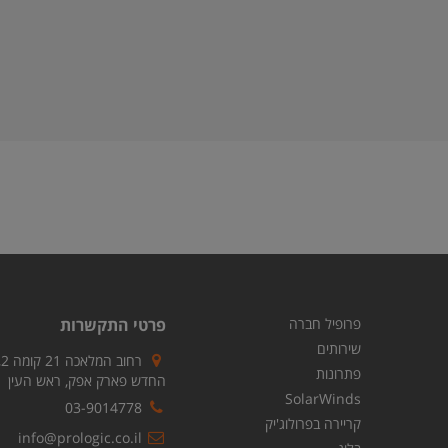
פרופיל חברה
פרטי התקשרות
שירותים
ר
פתרונות
החדש פארק אפק, ראש העין
SolarWinds
03-9014778
קריירה בפרולוג'יק
info@prologic.co.il