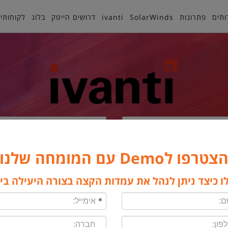
ותים
פתרונות
SolarWinds
ivanti
דרושים הייטק
בלוג
לקוחותינ
Security
Ivanti Neurons
צטרפו לDemo עם המומחה שלנו
ראשי
ivanti
Security
Patch for MEM (SCCM)
ו כיצד ניתן לנהל את עמדות הקצה בצורה היעילה בי