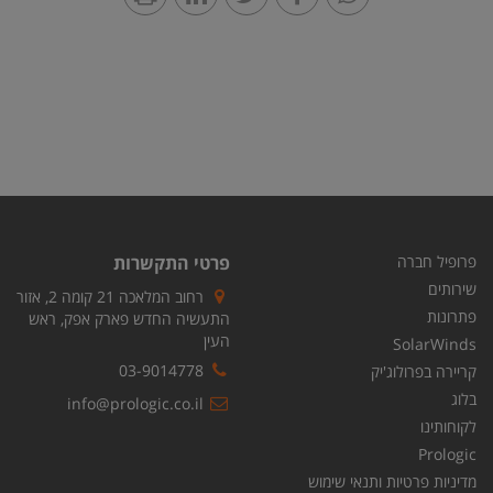
פרופיל חברה
פרטי התקשרות
שירותים
רחוב המלאכה 21 קומה 2, אזור
פתרונות
התעשיה החדש פארק אפק, ראש
העין
SolarWinds
03-9014778
קריירה בפרולוג'יק
בלוג
info@prologic.co.il
לקוחותינו
Prologic
מדיניות פרטיות ותנאי שימוש