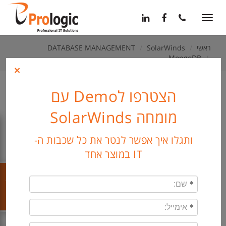
11
12
13
Toggle
navigation
ראשי
SolarWinds
DATABASE MANAGEMENT
MongoDB
×
הצטרפו לDemo עם
MongoDB
מומחה SolarWinds
Real-time and historical
ותגלו איך אפשר לנטר את כל שכבות ה-
analysis of MongoDB query
IT במוצר אחד
performance, execution, and
שלח קו"ח
index usage
Key Features