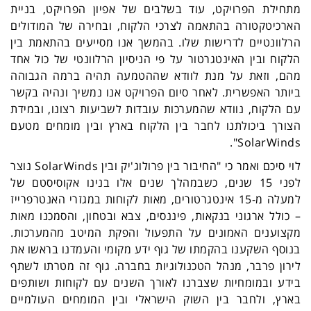
מתחילת הפרויקט, עוד בשלבים של אפיון הפרויקט, בניית
הארכיטקטורה בהתאמה לצרכי הלקוח, ובחירה של המודולים
הרלוונטיים לדרישות שלו. בהמשך אנו מסייעים בהתאמת בין
הלקוח ובין האינטגרטור על פי הניסיון הרלוונטי של כול אחד
מהם, וזאת על מנת לוודא שההטמעה תהיה ברמה הגבוהה
ביותר האפשרית. לאחר סיום הפרויקט אנו נמשיך ונהיה בקשר
עם הלקוח, נוודא שהמערכות עובדות לשביעות רצונו, ובמידת
הצורך ביכולתנו לחבר בין הלקוח בארץ ובין מומחים מטעם
".
SolarWinds
לוי סיכם ואמר כי "החיבור בין פרולוג'יק ובין
SolarWinds
נוצר
לפני 15 שנים, כשבמהלך שנים אלו בנינו אקוסיסטם של
למעלה מ-15 אינטגרטורים, מאות לקוחות במגזרי האנטרפרייז
– כולל ארגוני בנקאות, פיננסים, צבא ובטחון, והסמכנו מאות
מקצוענים האמונים על התפעול והפקת המיטב מהמערכות.
בנוסף השקענו בהקמתו של גוף ידע מקומי והעמדנו בראשו את
לירון פרבר, מנהל הטכנולוגיות בחברה. גוף זה מטרתו לשתף
בידע ובמומחיות שצברנו לאורך השנים עם לקוחות ושותפים
בארץ, ולחבר בין השוק הישראלי ובין המומחים העולמיים