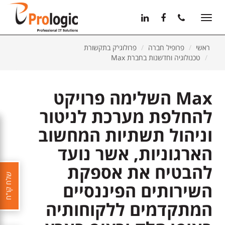
11
12
13
Toggle
navigation
ראשי
פרופיל חברה
פרולוגי'ק בתקשורת
טכנולוגיה וחדשנות בחברת Max
Max השלימה פרויקט
להחלפת מערכת לניטור
וניהול תשתיות המחשוב
הארגוניות, אשר נועד
להבטיח את אספקת
שלח קו"ח
השירותים הפיננסיים
המתקדמים ללקוחותיה