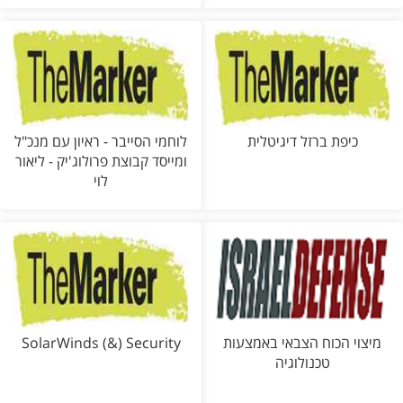
כיפת ברזל דיגיטלית
לוחמי הסייבר - ראיון עם מנכ"ל
ומייסד קבוצת פרולוג'יק - ליאור
לוי
מיצוי הכוח הצבאי באמצעות
SolarWinds (&) Security
טכנולוגיה