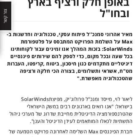
באופן חלק ורציף בארץ
ובחו"ל
צור קשר
מאיר אהרוני סמנכ''ל פיתוח עסקי, טכנולוגיה וחדשנות ב
-
Max
על השלמת הפרויקט המתבסס על פלטפורמת
SolarWinds
: בזכות המהלך אנו זמינים עבור לקוחותינו
בכל שעה ובכל מקום, כדי לספק להם שירותים פיננסיים
דיגיטליים מתקדמים כגון חיסכון, ביטוח ,קריפטו, העברות
מט"ח, אשראי ותשלומים, בצורה הכי חלקה ורציפה
שהטכנולוגיה מאפשרת
".
ליאור לוי, מייסד ומנכ"ל פרולוג'יק, מפיצת
SolarWinds
בישראל: "אנו רואים בארגונים רבים במשק הישראלי
שהטרנספורמציה הדיגיטלית מחייבת שדרוג של מערכי ניהול
התשתיות לכאלו המותאמים לעידן הדיגיטל והענן
"
.
חברת הפיננסים
Max
השלימה לאחרונה פרויקט הטמעה של