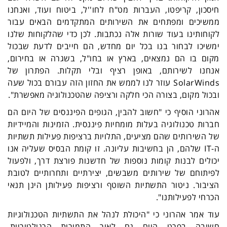
חיסכון, קריפטו, העברות מט"ח לחו''ל, ביטוח ועוד, ואנחנו
ממשיכים ומפתחים את השירותים המתקדמים הבאים עבור
לקוחותינו בעוד שורות אלה נכתבות. לכן כדי שהלקוחות שלנו
ימשיכו לבחור בנו בכל יום מחדש, הם חייבים לדעת שבכול
מקום בו הם נמצאים, בארץ או בחו"ל, בשגרה או בחירום,
אנחנו לשירותם, באופן רציף ובלי תקלות. הפתרון של
SolarWinds
עוזר לנו לממש את החזון הזה עבורם בכול שעה
ובכול מקום, בצורה הכי חלקה ורציפה שהטכנולוגיה מאפשרת".
אהרוני הוסיף כי "חשוב להבין, הגופים הפיננסים של היום הם
חברות טכנולוגיה בעלות מומחיות פיננסית. הזמינות והמיידיות
של השירותים שהם מציעים, התלויות ברציפות פעילות תשתיות
ה-
IT
שלהם, הן בחשיבות עליונה. זו קומת הבסיס שעליה אנו
יכולים לבנות קומות נוספות של חדשנות פורצת דרך, ולפעול
לפיתוחם של שירותים משבשים, יצירתיים ותחרותיים לטובת
הציבור. ניטור התשתיות השוטף ורציפות פעילותן הינן תנאי
הכרחי לפעילותנו".
עוד אמר אהרוני כי "היכולת לנהל את התשתיות הטכנולוגיות
חשובה בפרט היום גם לאור התמורות הרגולטוריות,