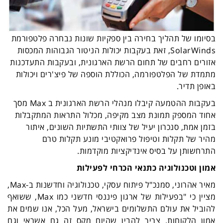
בסיומו של תהליך בחירה בין ספקיות שונות נבחרה פלטפורמת
SolarWinds
, זאת בעקבות יכולות הניטור הגבוהות המכסות
אזורים רחבים של תחום הרשת הארגונית, ובעקבות התעדכנות
מתמדת של הפלטפורמה, הכוללת הוספה של פיצ'רים ויכולות
באופן תדיר.
בעקבות ההטמעה קיבלו מנהלי הרשת הארגונית ב
Max
מסך
אחוד המספק תמונת מצב מקיפה, מכלול התראות המתקבלות
בזמן אמת, סנכרון יעיל של צוותי התשתיות השונים, איתור
מהיר של תקלות וטיפול פרואקטיבי מונע תקלות טרם
התרחשותן על בסיס אינדיקציות מוקדמות.
אמון וטכנולוגיה כתנאי הכרחי לפעילות
מאיר אהרוני, סמנכ"ל פיתוח עסקי, טכנולוגיה וחדשנות ב-
Max
,
מציין כי "בפעילות של ארגון פיננסי חדשני כמו
Max
, ששואף
להוביל את עולם התשלומים בישראל, מעל הכל, אנו שמים את
אמון הלקוחות. צריך להבין שהיום מקס זה גם אשראי וגם