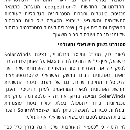
וההזדמנויות החדשות ל-
coopetition
הנוצרות כתוצאה
מכניסת פינטקים וחברות הטכנולוגיה הגלובליות לעולמות
התשלומים והאשראי. שיתופי הפעולה של היום מבוססים
ממשקים וחיבורים און ליין שצריכים לעמוד בסטנדרטים גבוהים
של זמני תגובה ועומסים סביב השעון".
סטנדרט בשוק הישראלי והעולמי
ליאור לוי, מנכ"ל ומייסד פרולוג'יק, נציגת
SolarWinds
בישראל, ציין כי " אנו מודים לחברת
Max
על האמון שנתנה בנו
לספק לה את מערכת ניטור התשתיות הארגונית שלה. אנו
רואים בארגונים רבים במשק הישראלי שהטרנספורמציה
הדיגיטלית מחייבת שדרוג גם של מערכי ניטור התשתיות
והרשת הארגונית לכאלו המותאמים לעידן הדיגיטל והענן.
SolarWinds
מציעה בדיוק את זה - פלטפורמה מתקדמת
טכנולוגית, נוחה לתפעול, בעלת יכולת ניטור עוצמתית
ובעלויות סבירות. למעשה, ניתן לומר ש-
SolarWinds
הפכה
ברבות השנים לסטנדרט בשוק הישראלי ואף העולמי".
לוי הוסיף כי "כמפיץ המעורבות שלנו הינה בדרך כלל כבר