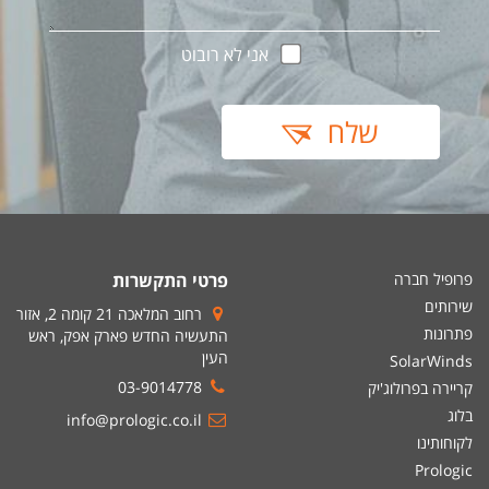
אני לא רובוט
שלח
פרופיל חברה
פרטי התקשרות
שירותים
רחוב המלאכה 21 קומה 2, אזור
פתרונות
התעשיה החדש פארק אפק, ראש
העין
SolarWinds
03-9014778
קריירה בפרולוג'יק
בלוג
info@prologic.co.il
לקוחותינו
Prologic