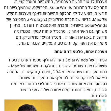
מערכת לניטור הרשת הארגונית, התשתיות והאפליקציות,
המבוסס על פתרונות
SolarWinds
. הפרויקט, שנמשך כשמונה
חודשים, בוצע על ידי מחלקת התשתיות באגף מערכות המידע
של
Max
, בליווי של חברת פרולוג'יק (
Prologic
), המפיצה של
SolarWinds
בישראל, וחברת האינטגרציה
ICTBIT
. בראיון
משותף עם מאיר אהרוני, סמנכ"ל פיתוח עסקי, טכנולוגיה
וחדשנות ב-
Max
וליאור לוי, מנכ"ל ומייסד פרולוג'יק, הם
מתארים את הפרויקט והערכים העסקיים הנגזרים ממנו.
מערכת אחת, פלטפורמה אחת
הפתרון של
SolarWinds
נועד להחליף מספר מערכות ניטור
ששימשו את הצוותים השונים במחלקת התשתיות של
Max
–
בהם מערכות בשימוש צוותי
DBA
, סיסטם, ותקשורת. המטרה
ביציאה לפרויקט הייתה להחליף את המערכות השונות
בפלטפורמה אחת שתשרת את כלל תהליכי הניטור בצוותים
השונים, ותציג תמונת עולם אחודה של ביצועי הרשת
הארגונית.