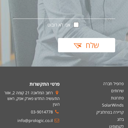
אני לא רובוט
שלח
פרופיל חברה
פרטי התקשרות
שירותים
רחוב המלאכה 21 קומה 2, אזור
פתרונות
התעשיה החדש פארק אפק, ראש
העין
SolarWinds
03-9014778
קריירה בפרולוג'יק
בלוג
info@prologic.co.il
לקוחותינו