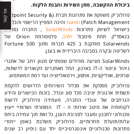
ביכולת ההקשבה, מתן השירות והבנת הלקוח.
צור קשר
פרולוג'יק משווקת את פתרונות חברת (Endpoint Security &
Patch Management)
Ivanti
והינה המפיץ הרישמי והבלעדי
בישראל לשיווק פתרונות
SolarWinds
, החברה נסחרת
בנאסד"ק תחת סימבול
SWI
. פלטפורמת Orion של
Solarwinds מותקנת ב 425 חברות מתוך Fortune 500
לשליטה ובקרה בסביבה היברידית או בענן.
SolarWinds מציעה מודולים שפותרים מגוון רחב של אתגרי
ניהול וניטור ה-IT בארגון, החל מאתגרים הקשורים לרשתות,
שרתים, אפליקציות, אחסון, וירטואליזציה ועד רמת המשתמש.
פרולוג'יק מספקת את מכלול השירותים הדרושים להקמת
תשתית ארגונית יציבה מכל סוג וגודל. בזכות הכישורים והידע
הנרחבים של עובדי החברה, מעמידה פרולוג’יק לרשות
לקוחותיה את מיטב שירותי ה - IT המסורתי ושרותיי ייעוץ
טכנולוגי לתכנון ומעבר לסביבת הענן, כל זאת תוך עמידה ביחס
עלות/תועלת תחרותיים. פרולוג’יק משלבת באופן ייחודי
פתרונות טכנולוגיים אינטגרטיביים יחד עם ניסיון רב שנים