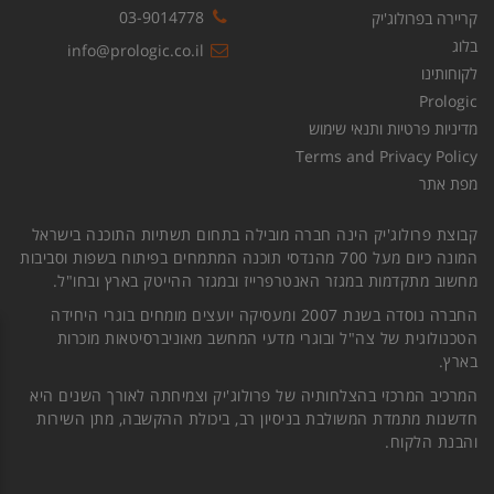
03-9014778
קריירה בפרולוג'יק
בלוג
info@prologic.co.il
לקוחותינו
Prologic
מדיניות פרטיות ותנאי שימוש
Terms and Privacy Policy
מפת אתר
קבוצת פרולוג'יק הינה חברה מובילה בתחום תשתיות התוכנה בישראל
המונה כיום מעל 700 מהנדסי תוכנה המתמחים בפיתוח בשפות וסביבות
מחשוב מתקדמות במגזר האנטרפרייז ובמגזר ההייטק בארץ ובחו"ל.
החברה נוסדה בשנת 2007 ומעסיקה יועצים מומחים בוגרי היחידה
הטכנולוגית של צה"ל ובוגרי מדעי המחשב מאוניברסיטאות מוכרות
בארץ.
המרכיב המרכזי בהצלחותיה של פרולוג'יק וצמיחתה לאורך השנים היא
חדשנות מתמדת המשולבת בניסיון רב, ביכולת ההקשבה, מתן השירות
והבנת הלקוח.