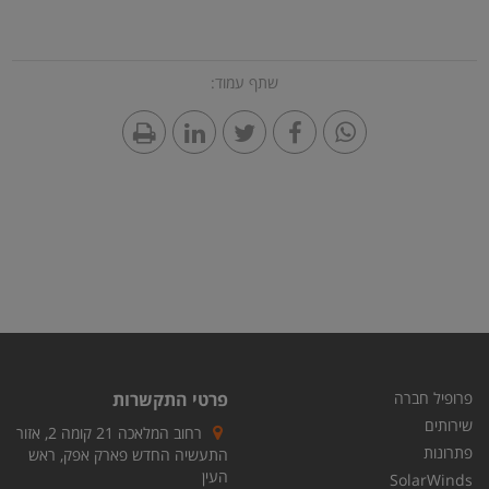
שתף עמוד:
פרופיל חברה
פרטי התקשרות
שירותים
רחוב המלאכה 21 קומה 2, אזור
פתרונות
התעשיה החדש פארק אפק, ראש
העין
SolarWinds