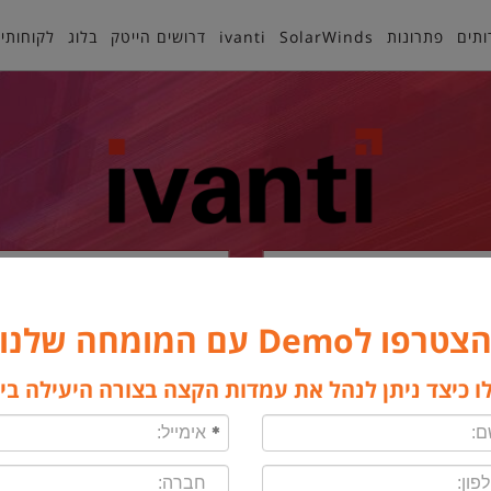
ותים
פתרונות
SolarWinds
ivanti
דרושים הייטק
בלוג
לקוחותינ
Security
Ivanti Neurons
צטרפו לDemo עם המומחה שלנו
ראשי
ivanti
Security
ו כיצד ניתן לנהל את עמדות הקצה בצורה היעילה בי