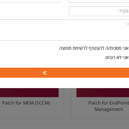
Security
NEARLY EVERYTHING. PREPARE FOR
אני מסכימ/ה להצטרף לרשימת תפוצה
אני לא רובוט
קביעת פגישה
Patch for MEM (SCCM)
Patch for EndPoin
Management