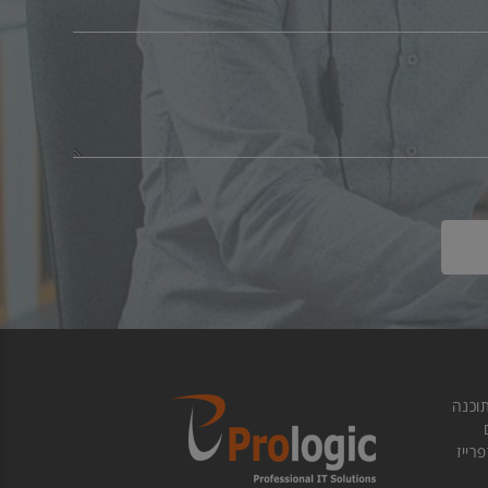
וכנה
ם
רייז