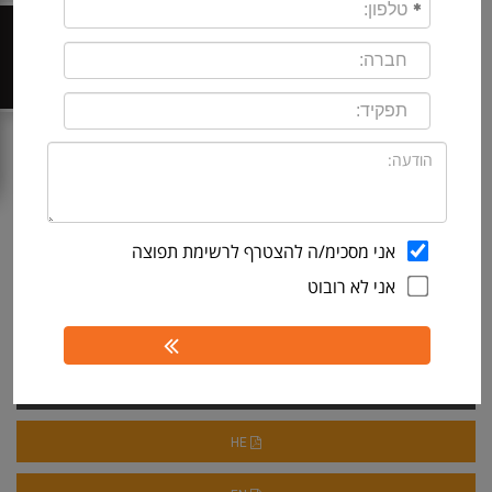
Key Features
צור קשר
Network compliance
Network automation
Configuration backup
Vulnerability assessment
Network Insight for Cisco and Palo Alto
Integration with Network Performance Monitor
אני מסכימ/ה להצטרף לרשימת תפוצה
אני לא רובוט
INTERACTIVE DEMO
DOWNLOAD FREE TRIAL
קביעת פגישה
REQUEST FOR A QUOTE
HE