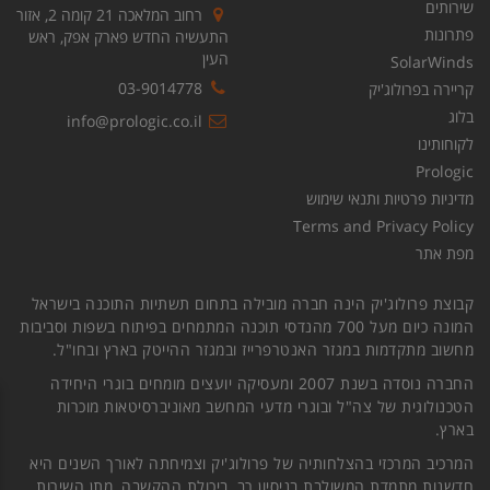
שירותים
רחוב המלאכה 21 קומה 2, אזור
פתרונות
התעשיה החדש פארק אפק, ראש
העין
SolarWinds
03-9014778
קריירה בפרולוג'יק
בלוג
info@prologic.co.il
לקוחותינו
Prologic
מדיניות פרטיות ותנאי שימוש
Terms and Privacy Policy
מפת אתר
קבוצת פרולוג'יק הינה חברה מובילה בתחום תשתיות התוכנה בישראל
המונה כיום מעל 700 מהנדסי תוכנה המתמחים בפיתוח בשפות וסביבות
מחשוב מתקדמות במגזר האנטרפרייז ובמגזר ההייטק בארץ ובחו"ל.
החברה נוסדה בשנת 2007 ומעסיקה יועצים מומחים בוגרי היחידה
הטכנולוגית של צה"ל ובוגרי מדעי המחשב מאוניברסיטאות מוכרות
בארץ.
המרכיב המרכזי בהצלחותיה של פרולוג'יק וצמיחתה לאורך השנים היא
חדשנות מתמדת המשולבת בניסיון רב, ביכולת ההקשבה, מתן השירות