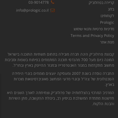
03-9014778
קריירה בפרולוג'יק
בלוג
info@prologic.co.il
לקוחותינו
Prologic
מדיניות פרטיות ותנאי שימוש
Terms and Privacy Policy
מפת אתר
קבוצת פרולוג'יק הינה חברה מובילה בתחום תשתיות התוכנה בישראל
המונה כיום מעל 700 מהנדסי תוכנה המתמחים בפיתוח בשפות וסביבות
מחשוב מתקדמות במגזר האנטרפרייז ובמגזר ההייטק בארץ ובחו"ל.
החברה נוסדה בשנת 2007 ומעסיקה יועצים מומחים בוגרי היחידה
הטכנולוגית של צה"ל ובוגרי מדעי המחשב מאוניברסיטאות מוכרות
בארץ.
המרכיב המרכזי בהצלחותיה של פרולוג'יק וצמיחתה לאורך השנים היא
חדשנות מתמדת המשולבת בניסיון רב, ביכולת ההקשבה, מתן השירות
והבנת הלקוח.