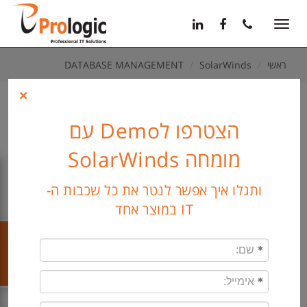
11
12
13
Toggle
navigation
ראשי
SolarWinds
DATABASE MANAGEMENT
X
×
DATABASE
הצטרפו לDemo עם
MANAGEMENT
מומחה SolarWinds
ותגלו איך אפשר לנטר את כל שכבות ה-
IT במוצר אחד
Related Products:
שלח קו"ח
Database