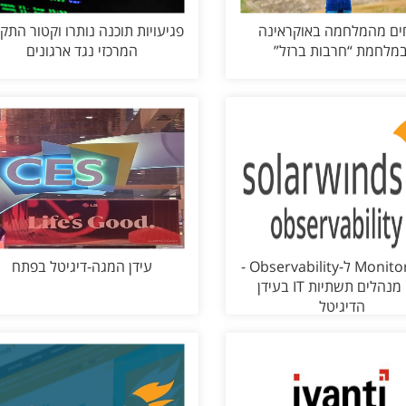
ים מהמלחמה באוקראינה
פגיעויות תוכנה נותרו וקטור התק
במלחמת “חרבות ברזל”
המרכזי נגד ארגונים
מ-Monitoring ל-Observability -
עידן המגה-דיגיטל בפתח
ככה מנהלים תשתיות IT בעידן
הדיגיטל