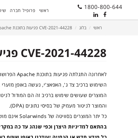
11
12
13
1800-800-644
ראשי
פרופיל חברה
שיר
ראשי
בלוג
CVE-2021-44228 פגיעות בתוכנת Apache
CVE-2021-44228 פגיעות בתוכנת Apache
לאחרונה התגלתה פגיעות בתוכנת
Apache
הפרושה 
השימוש ברכיב צד ג', האפאצ'י, נעשה באופן מזערי 
המוצרים שעושים שימוש ברכיב זה הם המודול לניטו
והמוצר לניטור מעמיק של בסיסי נתונים (
DPA
).
כל יתר המוצרים בסוויטה של
Solarwinds
אינם מוש
בהתאם למדיניות היצרן וכפי שנהג עד כה במקרי
כל מידע חדש או הנחייה יעודכנו באופן שוטף בע