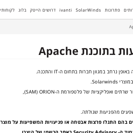
ותים
פתרונות
SolarWinds
ivanti
דרושים הייטק
בלוג
לקוחותינ
באופן נרחב במגוון חברות בתחום ה-
IT
והתכנה.
במוצרי
Solarwinds
.
ר שרתים ואפליקציות של פלטפורמת ה-
ORION
(
SAM
),
פעים מהפגיעות שגולתה.
ם בהם התגלו פרצות אבטחה או פגיעויות המשפיעות על מוצריו
מוד ה-
Security Advisory
באתר הרשמי של היצרן.