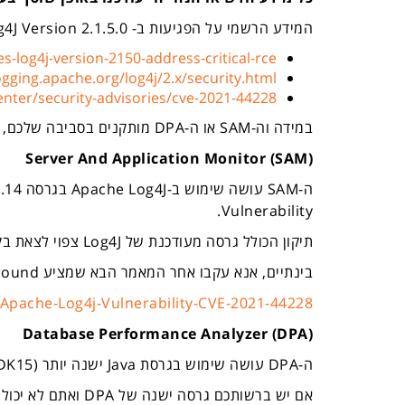
המידע הרשמי על הפגיעות ב-
4J Version 2.1.5.0
s-log4j-version-2150-address-critical-rce
ogging.apache.org/log4j/2.x/security.html
nter/security-advisories/cve-2021-44228
במידה וה-
SAM
או ה-
DPA
מותקנים בסביבה שלכם, א
Server And Application Monitor (SAM)
ה-
SAM
עושה שימוש ב-
Apache Log4J
בגרסה 2.14, אך משתמש בגרסה חדשה יותר של
.
Vulnerability
תיקון הכולל גרסה מעודכנת של
Log4J
צפוי לצאת בק
בינתיים, אנא עקבו אחר המאמר הבא שמציע
round
-Apache-Log4j-Vulnerability-CVE-2021-44228
Database Performance Analyzer (DPA)
ה-
DPA
עושה שימוש בגרסת
Java
ישנה יותר (
DK15
אם יש ברשותכם גרסה ישנה של
DPA
ואתם לא יכול