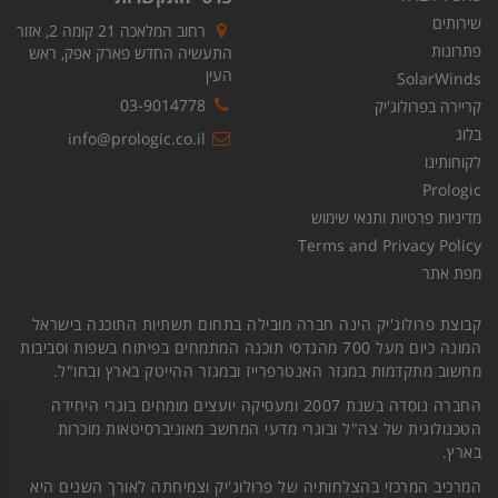
שירותים
רחוב המלאכה 21 קומה 2, אזור
פתרונות
התעשיה החדש פארק אפק, ראש
העין
SolarWinds
03-9014778
קריירה בפרולוג'יק
בלוג
info@prologic.co.il
לקוחותינו
Prologic
מדיניות פרטיות ותנאי שימוש
Terms and Privacy Policy
מפת אתר
קבוצת פרולוג'יק הינה חברה מובילה בתחום תשתיות התוכנה בישראל
המונה כיום מעל 700 מהנדסי תוכנה המתמחים בפיתוח בשפות וסביבות
מחשוב מתקדמות במגזר האנטרפרייז ובמגזר ההייטק בארץ ובחו"ל.
החברה נוסדה בשנת 2007 ומעסיקה יועצים מומחים בוגרי היחידה
הטכנולוגית של צה"ל ובוגרי מדעי המחשב מאוניברסיטאות מוכרות
בארץ.
המרכיב המרכזי בהצלחותיה של פרולוג'יק וצמיחתה לאורך השנים היא