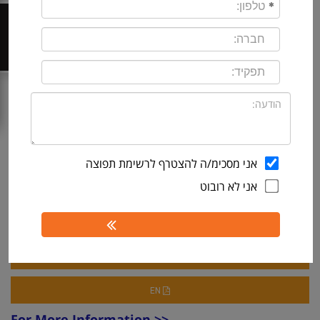
Fast and easy remote control
Safe remote support with advanced encryption
צור קשר
and multi-factor authentication
Essential endpoint support for everything from
desktops to mobile devices
Supports multiple languages
Reporting engine
INTERACTIVE DEMO
אני מסכימ/ה להצטרף לרשימת תפוצה
אני לא רובוט
DOWNLOAD FREE TRIAL
REQUEST FOR A QUOTE
קביעת פגישה
HE
EN
For More Information >>