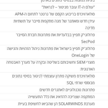
בעיות נפוצות בבסיסי נתונים בארגון
"עולם ה-IT עובר מניטור – לנראות"
סולארווינדס בריבוע הקסם של גרטנר לתחום ה-APM
עידן חדש ומאתגר של מגה מתקפות סייבר על תשתיות
מדינה
פרולוגי'ק תפיץ בבלעדיות את פתרונות חברת הסייבר
SecPod
פרולוג'יק תפיץ בישראל את פתרונות ניהול הזהויות והגישה
של OneLogin
מוצרי SIEM וחשיבותם בשליטה ובקרה על מערך האבטחה
הארגונית
סולארווינדס משיקה פתרון עוצמתי לניטור בסיסי נתונים
מבוססי שרתי SQL
פתרונות טכנולוגיים לאתגרים חדשים
המתקפה שצריכה להדאיג את כלל התעשייה
מערכת SOLARWINDS הן שהביאו לחשיפת בעיית