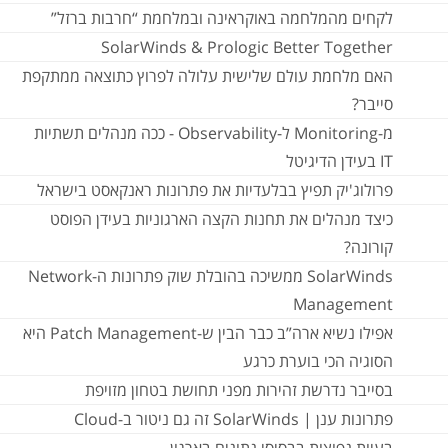
לקחים מהמלחמה באוקראינה ובמלחמת “חרבות ברזל”
SolarWinds & Prologic Better Together
האם מלחמת עולם שלישית עלולה לפרוץ כתוצאה ממתקפת
סייבר?
מ-Monitoring ל-Observability - ככה מנהלים תשתיות
IT בעידן הדיגיטל
פרולוג'יק תפיץ בבלעדיות את פתרונות ראנקאסט בישראל
כיצד מנהלים את תחנות הקצה הארגוניות בעידן הפוסט
קורונה?
SolarWinds ממשיכה בהובלת שוק פתרונות ה-Network
Management
אפילו נשיא ארה”ב כבר הבין ש-Patch Management היא
הסוגיה הכי בוערת כרגע
בסייבר נדרשת זהירות מפני תחושת בטחון מזויפת
פתרונות ענן | SolarWinds זה גם ניטור ב-Cloud