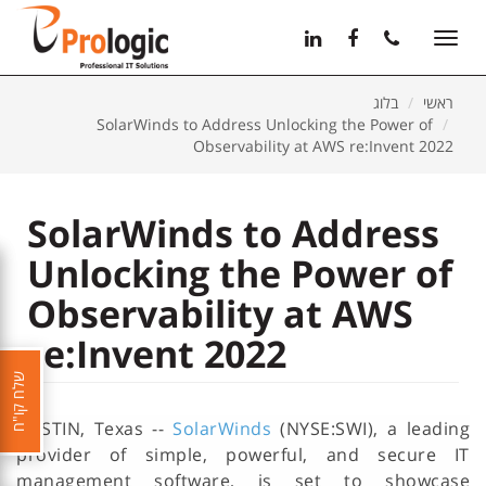
11
12
13
Toggle
navigation
ראשי
בלוג
SolarWinds to Address Unlocking the Power of
Observability at AWS re:Invent 2022
SolarWinds to Address
Unlocking the Power of
Observability at AWS
re:Invent 2022
שלח קו"ח
AUSTIN, Texas --
SolarWinds
(NYSE:SWI), a leading
provider of simple, powerful, and secure IT
management software, is set to showcase