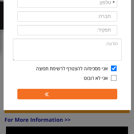
Monitor Redis databases, whether in the
cloud, local, or hybrid.
צור קשר
Use adaptive fault detection to help find faults
before they become outages.
INTERACTIVE DEMO
DOWNLOAD FREE TRIAL
אני מסכימ/ה להצטרף לרשימת תפוצה
אני לא רובוט
REQUEST FOR A QUOTE
HE
קביעת פגישה
EN
For More Information >>