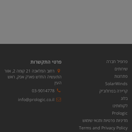
פרופיל חברה
פרטי התקשרות
שירותים
רחוב המלאכה 21 קומה 2, אזור
פתרונות
התעשיה החדש פארק אפק, ראש
העין
SolarWinds
03-9014778
קריירה בפרולוג'יק
בלוג
info@prologic.co.il
לקוחותינו
Prologic
מדיניות פרטיות ותנאי שימוש
Terms and Privacy Policy