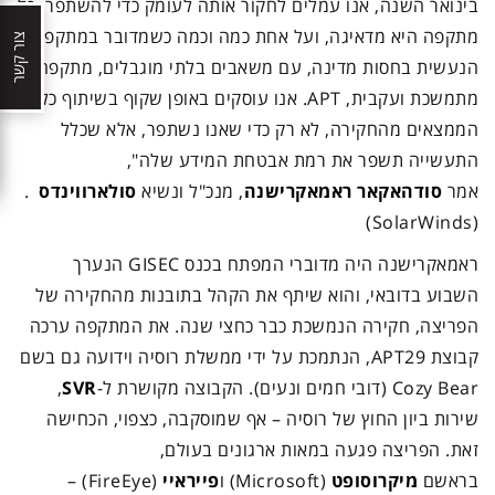
בינואר השנה, אנו עמלים לחקור אותה לעומק כדי להשתפר. כל
מתקפה היא מדאיגה, ועל אחת כמה וכמה כשמדובר במתקפה
צור קשר
הנעשית בחסות מדינה, עם משאבים בלתי מוגבלים, מתקפה
מתמשכת ועקבית, APT. אנו עוסקים באופן שקוף בשיתוף כלל
הממצאים מהחקירה, לא רק כדי שאנו נשתפר, אלא שכלל
התעשייה תשפר את רמת אבטחת המידע שלה",
אמר
סודהאקאר ראמאקרישנה
, מנכ"ל ונשיא
סולארווינדס
.
(SolarWinds)
ראמאקרישנה היה מדוברי המפתח בכנס GISEC הנערך
השבוע בדובאי, והוא שיתף את הקהל בתובנות מהחקירה של
הפריצה, חקירה הנמשכת כבר כחצי שנה. את המתקפה ערכה
קבוצת APT29, הנתמכת על ידי ממשלת רוסיה וידועה גם בשם
Cozy Bear (דובי חמים ונעים). הקבוצה מקושרת ל-
SVR
,
שירות ביון החוץ של רוסיה – אף שמוסקבה, כצפוי, הכחישה
זאת. הפריצה פגעה במאות ארגונים בעולם,
בראשם
מיקרוסופט
(Microsoft) ו
פייראיי
(FireEye) –