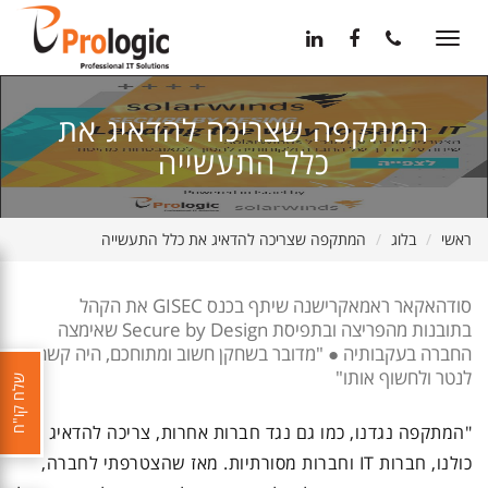
11
12
13
Toggle
navigation
המתקפה שצריכה להדאיג את
כלל התעשייה
ראשי
בלוג
המתקפה שצריכה להדאיג את כלל התעשייה
סודהאקאר ראמאקרישנה שיתף בכנס GISEC את הקהל
בתובנות מהפריצה ובתפיסת Secure by Design שאימצה
החברה בעקבותיה ● "מדובר בשחקן חשוב ומתוחכם, היה קשה
לנטר ולחשוף אותו"
שלח קו"ח
"המתקפה נגדנו, כמו גם נגד חברות אחרות, צריכה להדאיג את
כולנו, חברות IT וחברות מסורתיות. מאז שהצטרפתי לחברה,