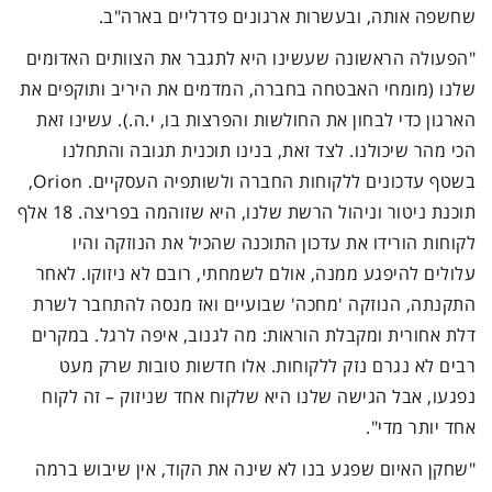
שחשפה אותה, ובעשרות ארגונים פדרליים בארה"ב.
"הפעולה הראשונה שעשינו היא לתגבר את הצוותים האדומים
שלנו (מומחי האבטחה בחברה, המדמים את היריב ותוקפים את
הארגון כדי לבחון את החולשות והפרצות בו, י.ה.). עשינו זאת
הכי מהר שיכולנו. לצד זאת, בנינו תוכנית תגובה והתחלנו
בשטף עדכונים ללקוחות החברה ולשותפיה העסקיים. Orion,
תוכנת ניטור וניהול הרשת שלנו, היא שזוהמה בפריצה. 18 אלף
לקוחות הורידו את עדכון התוכנה שהכיל את הנוזקה והיו
עלולים להיפגע ממנה, אולם לשמחתי, רובם לא ניזוקו. לאחר
התקנתה, הנוזקה 'מחכה' שבועיים ואז מנסה להתחבר לשרת
דלת אחורית ומקבלת הוראות: מה לגנוב, איפה לרגל. במקרים
רבים לא נגרם נזק ללקוחות. אלו חדשות טובות שרק מעט
נפגעו, אבל הגישה שלנו היא שלקוח אחד שניזוק – זה לקוח
אחד יותר מדי".
"שחקן האיום שפגע בנו לא שינה את הקוד, אין שיבוש ברמה