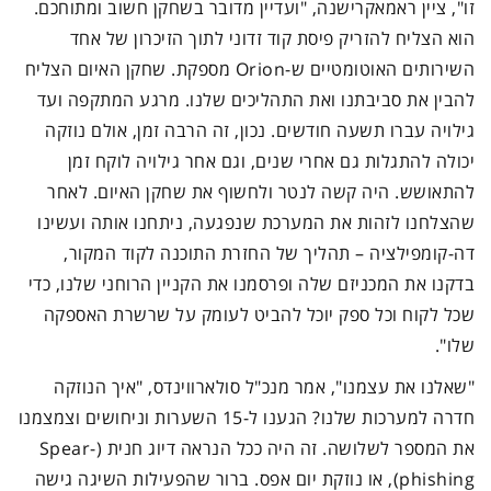
זו", ציין ראמאקרישנה, "ועדיין מדובר בשחקן חשוב ומתוחכם.
הוא הצליח להזריק פיסת קוד זדוני לתוך הזיכרון של אחד
השירותים האוטומטיים ש-Orion מספקת. שחקן האיום הצליח
להבין את סביבתנו ואת התהליכים שלנו. מרגע המתקפה ועד
גילויה עברו תשעה חודשים. נכון, זה הרבה זמן, אולם נוזקה
יכולה להתגלות גם אחרי שנים, וגם אחר גילויה לוקח זמן
להתאושש. היה קשה לנטר ולחשוף את שחקן האיום. לאחר
שהצלחנו לזהות את המערכת שנפגעה, ניתחנו אותה ועשינו
דה-קומפילציה – תהליך של החזרת התוכנה לקוד המקור,
בדקנו את המכניזם שלה ופרסמנו את הקניין הרוחני שלנו, כדי
שכל לקוח וכל ספק יוכל להביט לעומק על שרשרת האספקה
שלו".
"שאלנו את עצמנו", אמר מנכ"ל סולארווינדס, "איך הנוזקה
חדרה למערכות שלנו? הגענו ל-15 השערות וניחושים וצמצמנו
את המספר לשלושה. זה היה ככל הנראה דיוג חנית (Spear-
phishing), או נוזקת יום אפס. ברור שהפעילות השיגה גישה