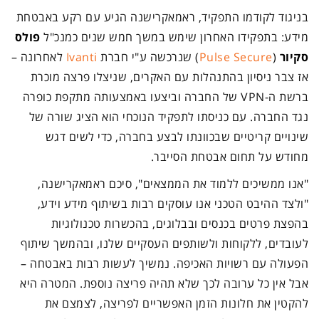
בניגוד לקודמו התפקיד, ראמאקרישנה הגיע עם רקע באבטחת
מידע: בתפקידו האחרון שימש במשך חמש שנים כמנכ"ל
פולס
סקיור
(
Pulse Secure
) שנרכשה ע"י חברת
Ivanti
לאחרונה –
אז צבר ניסיון בהתנהלות עם האקרים, שניצלו פרצה מוכרת
ברשת ה-VPN של החברה וביצעו באמצעותה מתקפת כופרה
נגד החברה. עם כניסתו לתפקיד הנוכחי הוא הציג שורה של
שינויים קריטיים שבכוונתו לבצע בחברה, כדי לשים דגש
מחודש על תחום אבטחת הסייבר.
"אנו ממשיכים ללמוד את הממצאים", סיכם ראמאקרישנה,
"ולצד ההיבט הטכני אנו עוסקים רבות בשיתוף מידע וידע,
בהפצת פרטים בכנסים ובבלוגים, בהכשרות טכנולוגיות
לעובדים, ללקוחות ולשותפים העסקיים שלנו, ובהמשך שיתוף
הפעולה עם רשויות האכיפה. נמשיך לעשות רבות באבטחה –
אבל אין כל ערובה לכך שלא תהיה פריצה נוספת. המטרה היא
להקטין את חלונות הזמן האפשריים לפריצה, לצמצם את