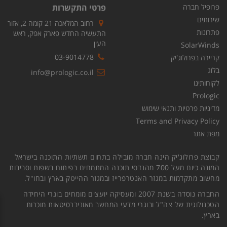
פרופיל חברה
פרטי התקשרות
שירותים
רחוב המלאכה 21 קומה 2, אזור
פתרונות
התעשיה החדש פארק אפק, ראש
העין
SolarWinds
03-9014778
קריירה בפרולוג'יק
בלוג
info@prologic.co.il
לקוחותינו
Prologic
מדיניות פרטיות ותנאי שימוש
Terms and Privacy Policy
מפת אתר
קבוצת פרולוג'יק הינה חברה מובילה בתחום תשתיות התוכנה בישראל
המונה כיום מעל 700 מהנדסי תוכנה המתמחים בפיתוח בשפות וסביבות
מחשוב מתקדמות במגזר האנטרפרייז ובמגזר ההייטק בארץ ובחו"ל.
החברה נוסדה בשנת 2007 ומעסיקה יועצים מומחים בוגרי היחידה
הטכנולוגית של צה"ל ובוגרי מדעי המחשב מאוניברסיטאות מוכרות
בארץ.