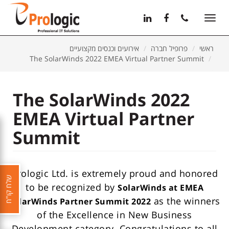
11
12
13
Toggle
navigation
ראשי
פרופיל חברה
אירועים וכנסים מקצועיים
The SolarWinds 2022 EMEA Virtual Partner Summit
The SolarWinds 2022
EMEA Virtual Partner
Summit
Prologic Ltd. is extremely proud and honored
שלח קו"ח
to be recognized by
SolarWinds at EMEA
as the winners
SolarWinds Partner Summit 2022
of the Excellence in New Business
Development category. Congratulations to all