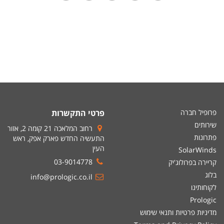
פרופיל חברה
פרטי התקשרות
שירותים
רחוב המלאכה 21 קומה 2, אזור
פתרונות
התעשיה החדש פארק אפק, ראש
העין
SolarWinds
03-9014778
קריירה בפרולוג'יק
בלוג
info@prologic.co.il
לקוחותינו
Prologic
מדיניות פרטיות ותנאי שימוש