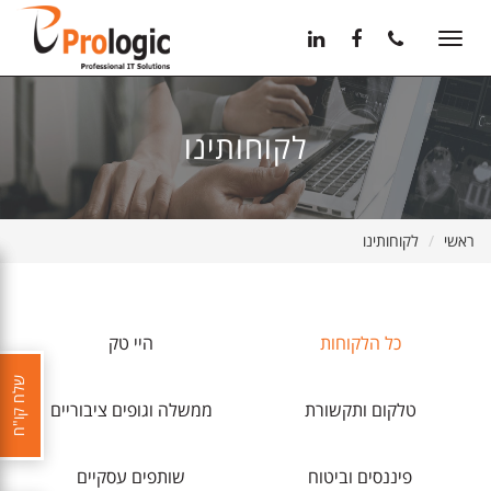
11
12
13
Toggle
navigation
לקוחותינו
ראשי
לקוחותינו
כל הלקוחות
היי טק
שלח קו"ח
טלקום ותקשורת
ממשלה וגופים ציבוריים
פיננסים וביטוח
שותפים עסקיים