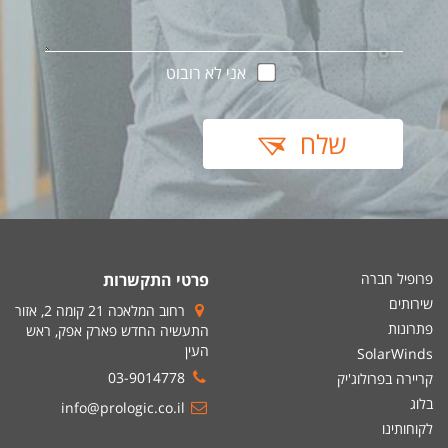
אני לא רובוט
שלח
פרופיל חברה
פרטי התקשרות
שירותים
רחוב המלאכה 21 קומה 2, אזור
פתרונות
התעשיה החדש פארק אפק, ראש
העין
SolarWinds
03-9014778
קריירה בפרולוג'יק
בלוג
info@prologic.co.il
לקוחותינו