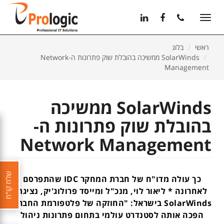
11
12
13
Toggle
navigation
ראשי
בלוג
SolarWinds ממשיכה בהובלת שוק פתרונות ה-Network
Management
SolarWinds ממשיכה
בהובלת שוק פתרונות ה-
Network Management
שלח קו"ח
כך עולה מדו"ח של חברת המחקר
IDC
שהתפרסם
לאחרונה * ליאור לוי, מנכ"ל ומייסד פרולוג'יק, נציגת
SolarWinds
בישראל: "החוזקה של פלטפורמת החברה
הפכה אותה לסטנדרט עולמי בתחום פתרונות ניהול