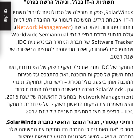
תשתיות ה-
IT
בכלל, וניהול הרשת בפרט"
צור קשר
SolarWinds
, ספקית מובילה של טכנולוגיות לניהול תשתיות
ה-
IT
ואבטחת מידע, ממשיכה לשמור על ההובלה העולמית
בתחום פתרונות ניהול הרשת (
Network Management
). כך
עולה מנתוני הדו"ח החצי שנתי
Worldwide Semiannual
Software Tracker
של חברת המחקר הבינלאומית
IDC
,
שהתפרסמו לאחרונה, ואשר מתייחסים למחצית הראשונה של
שנת 2021.
המחקר של
IDC
מודד את כלל היקף השוק של הפתרונות, ואת
נתח השוק של ספקיות התוכנה, זאת בהתבסס על מכירות
התוכנה אותן ביצעו, כולל מכירת – רישיונות, תחזוקה, ומנויי
ענן.
SolarWinds
הוכרה לראשונה כמובילת תחום תוכנות
Network Management
במחצית הראשונה של שנת 2016,
והיא משמרת את המקום הראשון בשוק - על פי חברת המחקר
IDC
– ברציפות מאז המחצית השנייה של שנת 2017.
רוחיני קסטורי, מנהל המוצר הראשי בחברת
SolarWinds
,
מסר כי "אנו מאמינים כי ההכרה הזו מחזקת את המשימה שלנו
כחברה, שהיא – לסייע לארגונים להגיע לתוצאות עסקיות