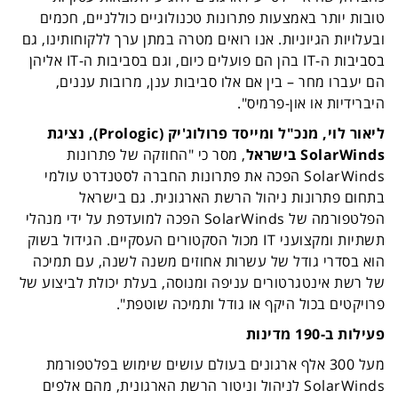
טובות יותר באמצעות פתרונות טכנולוגיים כוללניים, חכמים
ובעלויות הגיוניות. אנו רואים מטרה במתן ערך ללקוחותינו, גם
בסביבות ה-
IT
בהן הם פועלים כיום, וגם בסביבות ה-
IT
אליהן
הם יעברו מחר – בין אם אלו סביבות ענן, מרובות עננים,
היברידיות או און-פרמיס".
ליאור לוי, מנכ"ל ומייסד פרולוג'יק (
Prologic
), נציגת
SolarWinds
בישראל
, מסר כי "החוזקה של פתרונות
SolarWinds
הפכה את פתרונות החברה לסטנדרט עולמי
בתחום פתרונות ניהול הרשת הארגונית. גם בישראל
הפלטפורמה של
SolarWinds
הפכה למועדפת על ידי מנהלי
תשתיות ומקצועני
IT
מכול הסקטורים העסקיים. הגידול בשוק
הוא בסדרי גודל של עשרות אחוזים משנה לשנה, עם תמיכה
של רשת אינטגרטורים עניפה ומנוסה, בעלת יכולת לביצוע של
פרויקטים בכול היקף או גודל ותמיכה שוטפת".
פעילות ב-190 מדינות
מעל 300 אלף ארגונים בעולם עושים שימוש בפלטפורמת
SolarWinds
לניהול וניטור הרשת הארגונית, מהם אלפים