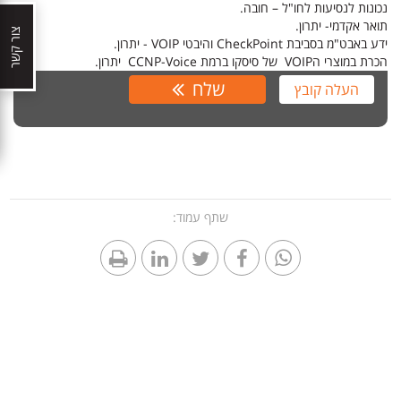
נכונות לנסיעות לחו"ל – חובה.
תואר אקדמי- יתרון.
צור קשר
ידע באבט"מ בסביבת CheckPoint והיבטי VOIP - יתרון.
הכרת במוצרי הVOIP של סיסקו ברמת CCNP-Voice יתרון.
שלח
העלה קובץ
שתף עמוד: