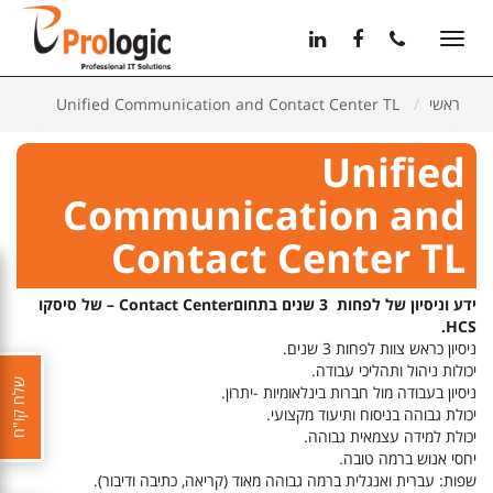
11
12
13
Toggle
navigation
ראשי
Unified Communication and Contact Center TL
Unified
Communication and
Contact Center TL
ידע וניסיון של לפחות 3 שנים בתחוםContact Center – של סיסקו
HCS.
ניסיון כראש צוות לפחות 3 שנים.
יכולות ניהול ותהליכי עבודה.
שלח קו"ח
ניסיון בעבודה מול חברות בינלאומיות -יתרון.
יכולת גבוהה בניסוח ותיעוד מקצועי.
יכולת למידה עצמאית גבוהה.
יחסי אנוש ברמה טובה.
שפות: עברית ואנגלית ברמה גבוהה מאוד (קריאה, כתיבה ודיבור).