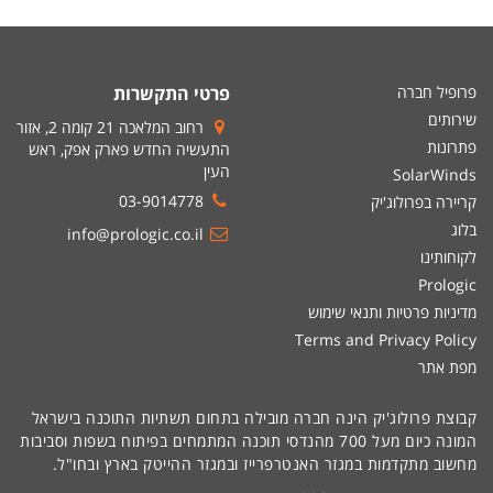
פרופיל חברה
פרטי התקשרות
שירותים
רחוב המלאכה 21 קומה 2, אזור
פתרונות
התעשיה החדש פארק אפק, ראש
העין
SolarWinds
03-9014778
קריירה בפרולוג'יק
בלוג
info@prologic.co.il
לקוחותינו
Prologic
מדיניות פרטיות ותנאי שימוש
Terms and Privacy Policy
מפת אתר
קבוצת פרולוג'יק הינה חברה מובילה בתחום תשתיות התוכנה בישראל
המונה כיום מעל 700 מהנדסי תוכנה המתמחים בפיתוח בשפות וסביבות
מחשוב מתקדמות במגזר האנטרפרייז ובמגזר ההייטק בארץ ובחו"ל.