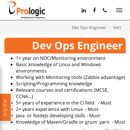
11
12
13
Toggle
navigation
ראשי
Dev Ops Engineer
Dev Ops Engineer
1+ year on NOC/Monitoring environment
Basic knowledge of Linux and Windows
environments
Working with Monitoring tools (Zabbix advantage)
Scripting/Programming knowledge
Relevant courses and certifications (MCSE,
CCNA...)
שלח קו"ח
5+ years of experience in the CI field. - Must
2+ years experience with Linux - Must
Java or NodeJs developing skills - Must
Knowledge of Maven/Gradle or grunt .yarn - Must