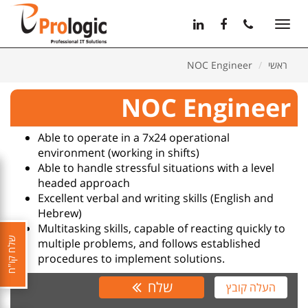
11
12
13
Toggle
navigation
ראשי
NOC Engineer
NOC Engineer
Able to operate in a 7x24 operational
environment (working in shifts)
Able to handle stressful situations with a level
headed approach
Excellent verbal and writing skills (English and
Hebrew)
Multitasking skills, capable of reacting quickly to
שלח קו"ח
multiple problems, and follows established
procedures to implement solutions.
שלח
העלה קובץ