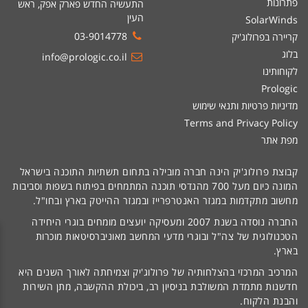
פתרונות
התעשיה החדש פארק אפק, ראש
העין
SolarWinds
03-9014778
קריירה בפרולוג'יק
בלוג
info@prologic.co.il
לקוחותינו
Prologic
מדיניות פרטיות ותנאי שימוש
Terms and Privacy Policy
מפת אתר
קבוצת פרולוג'יק הינה חברה מובילה בתחום תשתיות התוכנה בישראל
המונה כיום מעל 700 מהנדסי תוכנה המתמחים בפיתוח בשפות וסביבות
מחשוב מתקדמות במגזר האנטרפרייז ובמגזר ההייטק בארץ ובחו"ל.
החברה נוסדה בשנת 2007 ומעסיקה יועצים מומחים בוגרי היחידה
הטכנולוגית של צה"ל ובוגרי מדעי המחשב מאוניברסיטאות מוכרות
בארץ.
המרכיב המרכזי בהצלחותיה של פרולוג'יק וצמיחתה לאורך השנים היא
חדשנות מתמדת המשולבת בניסיון רב, ביכולת ההקשבה, מתן השירות
והבנת הלקוח.