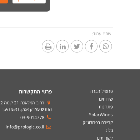
שתף עמוד:
פרופיל חברה
פרטי התקשרות
שירותים
ר
פתרונות
החדש פארק אפק, ראש העין
SolarWinds
03-9014778
קריירה בפרולוג'יק
info@prologic.co.il
בלוג
לקוחותינו