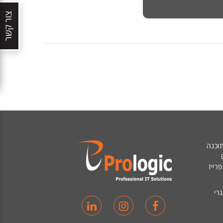
צור קשר
וכנה
ם
רייז
וגרי