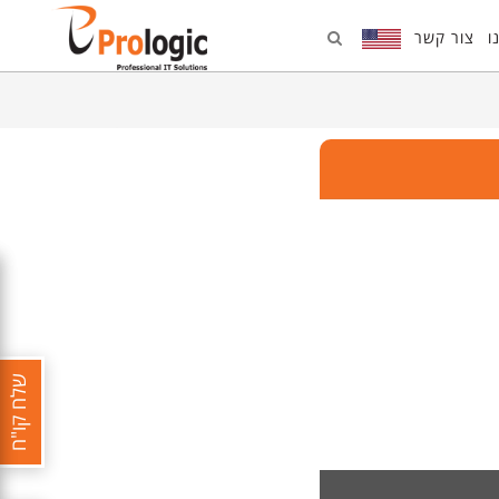
ו
צור קשר
שלח קו"ח