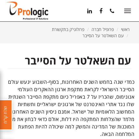
11
12
13
Toggle
navigation
ראשי
פרופיל חברה
פרולוגי'ק בתקשורת
עם השאלטר על הסייבר
עם השאלטר על הסייבר
כמדי שנה בחמש השנים האחרונות, בסוף-השבוע יגעש עולם
הסייבר הישראלי לקראת מתקפת ארגון ההאקרים העולמי
אנונימוס, שהכריז על 7 באפריל כיום מתקפת הסייבר השנתית
שלו נגד אתרי האינטרנט של ארגונים ישראליים ותשתיות
שלח קו"ח
המחשוב הלאומיות של ישראל. אמנם ניסיון השנים האחרונות
מלמד שהצלחות המתקפה היו דלות, אולם כדאי לבחון את מידת
המוכנות של המדינה והמשק למה שיכולה להיות הפתעת
המלחמה הבאה.