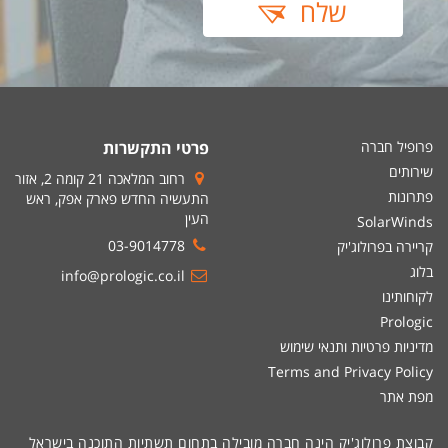
שלח
פרופיל חברה
פרטי התקשרות
שירותים
רחוב המלאכה 21 קומה 2, אזור
פתרונות
התעשיה החדש פארק אפק, ראש
העין
SolarWinds
03-9014778
קריירה בפרולוג'יק
בלוג
info@prologic.co.il
לקוחותינו
Prologic
מדיניות פרטיות ותנאי שימוש
Terms and Privacy Policy
מפת אתר
קבוצת פרולוג'יק הינה חברה מובילה בתחום תשתיות התוכנה בישראל